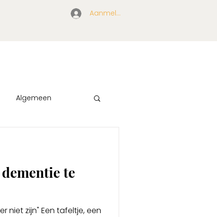
Aanmelden/ inloggen
Algemeen
ls
 dementie te
r niet zijn" Een tafeltje, een