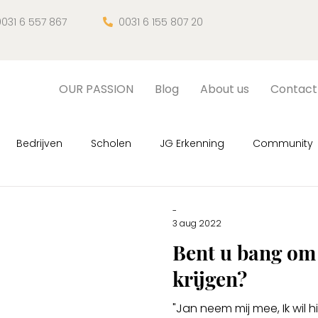
031 6 557 867
0031 6 155 807 20

OUR PASSION
Blog
About us
Contact
Bedrijven
Scholen
JG Erkenning
Community
, sessies
Fan van Mem
JG Magazine
Nature hea
-
3 aug 2022
Bent u bang om
krijgen?
"Jan neem mij mee, Ik wil hie