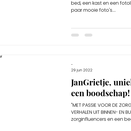
bed, een kast en een foto
paar mooie foto's....
-
29 jun 2022
JanGrietje, uni
een boodschap!
"MET PASSIE VOOR DE ZOR
VERHALEN UIT BINNEN- EN BU
zorginfluencers en ee