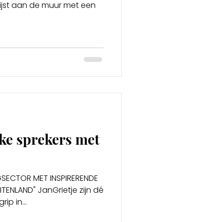
lijst aan de muur met een
eke sprekers met
GSECTOR MET INSPIRERENDE
ITENLAND" JanGrietje zijn dé
n begrip in...