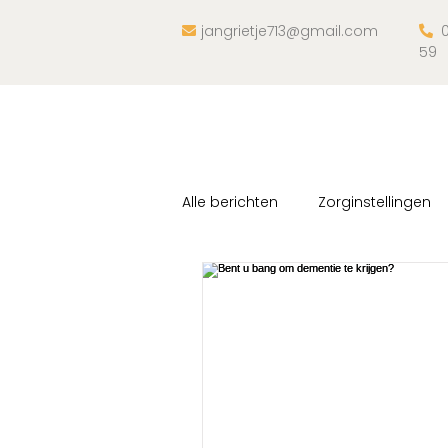
jangrietje713@gmail.com
0


59
Alle berichten
Zorginstellingen
Ontdekkingsreis
Trainingen