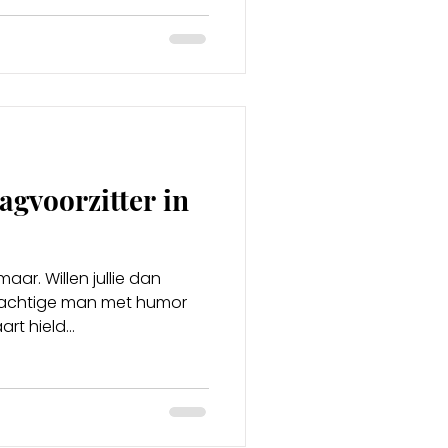
agvoorzitter in
aar. Willen jullie dan
prachtige man met humor
rt hield...