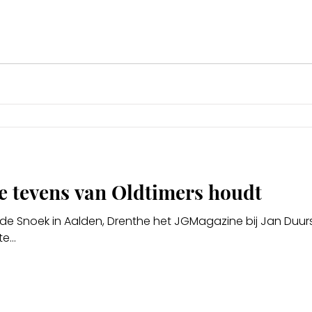
ie tevens van Oldtimers houdt
Snoek in Aalden, Drenthe het JGMagazine bij Jan Duursema en z
e...