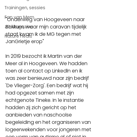
Trainingen, sessies
Fan van Mem
"Onderweg van Hoogeveen naar 
Bakkum, waar mijn caravan tijdelijk 
JG Magazine
staat kwam ik de MG tegen met 
Nature heals
JanGrietje erop"
In 2019 bezocht ik Martin van der 
Meer al in Hoogeveen. We hadden 
toen al contact op Linkedln en ik 
was zeer benieuwd naar zijn bedrijf 
'De Vlieger-Zorg'. Een bedrijf wat hij 
had opgezet samen met zijn 
echtgenote Tineke. In 1e instantie 
hadden zij zich gericht op het 
aanbieden van naschoolse 
begeleiding en het organiseren van 
logeerwekenden voor jongeren met 
een vorm van autisme al of niet in 