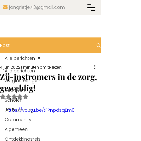
jangrietje713@gmail.com

Post
Alle berichten
4 jun 2022
1 minuten om te lezen
Alle berichten
Zij-instromers in de zorg,
Zorginstellingen
geweldig!
Bedrijven
Beoordeeld met NaN uit 5 sterren.
Scholen
JG Erkenning
https://youtu.be/tFPnpdsqEm0
Community
Algemeen
Ontdekkingsreis