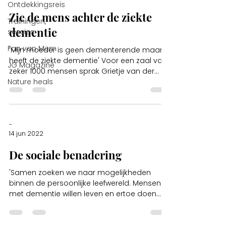
Ontdekkingsreis
Zie de mens achter de ziekte
Trainingen,
dementie
sessies
Fan van Mem
'Mijn moeder is geen dementerende maar
heeft de ziekte dementie' Voor een zaal van
JG Magazine
zeker 1000 mensen sprak Grietje van der
Nature heals
Heide deze ...
-
14 jun 2022
De sociale benadering
'Samen zoeken we naar mogelijkheden
binnen de persoonlijke leefwereld. Mensen
met dementie willen leven en ertoe doen.
Mensen met...