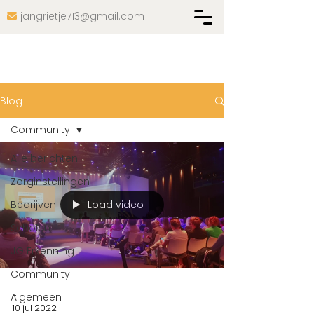
jangrietje713@gmail.com

Blog
Community
Alle berichten
Zorginstellingen
Load video
Bedrijven
Scholen
JG Erkenning
Community
-
Algemeen
10 jul 2022