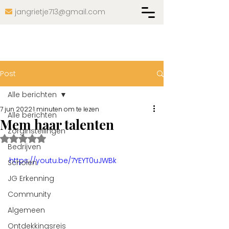
jangrietje713@gmail.com

Post
Alle berichten
7 jun 2022
1 minuten om te lezen
Alle berichten
Mem haar talenten
Zorginstellingen
Beoordeeld met NaN uit 5 sterren.
Bedrijven
https://youtu.be/7YEYT0uJWBk
Scholen
JG Erkenning
Community
Algemeen
Ontdekkingsreis