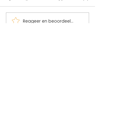
Reageer en beoordeel...
Zie de mens achter de
'Lewy Body'een
ziekte dementie
bijzondere vorm
dementie
Links
Husmuseum Kåråsen
Ateljé
Kåråsen
Galleri
Kåråsen
JG Magazine
About us
Blog
Contact