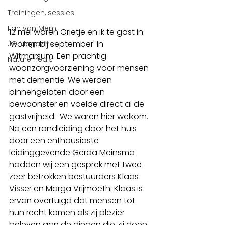
Trainingen, sessies
Fan van Mem
12 mei waren Grietje en ik te gast in 
'wonen bij september' In  
JG Magazine
Witmarsum. Een prachtig 
Nature heals
woonzorgvoorziening voor mensen 
met dementie. We werden  
binnengelaten door een 
bewoonster en voelde direct al de 
gastvrijheid.  We waren hier welkom. 
Na een rondleiding door het huis 
door een enthousiaste 
leidinggevende Gerda Meinsma 
hadden wij een gesprek met twee  
zeer betrokken bestuurders Klaas 
Visser en Marga Vrijmoeth. Klaas is 
ervan overtuigd dat mensen tot 
hun recht komen als zij plezier  
beleven aan de dingen die zij doen 