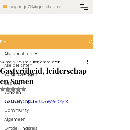
jangrietje713@gmail.com

Post
Alle berichten
24 mei 2022
1 minuten om te lezen
Alle berichten
Gastvrijheid, leiderschap
Zorginstellingen
en Samen
Bedrijven
Beoordeeld met NaN uit 5 sterren.
Scholen
JG Erkenning
https://youtu.be/4zaWPeDZy18
Community
Algemeen
Ontdekkingsreis