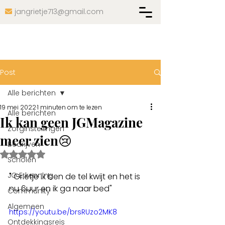
jangrietje713@gmail.com

Post
Alle berichten
19 mei 2022
1 minuten om te lezen
Alle berichten
Ik kan geen JGMagazine
Zorginstellingen
meer zien😢
Bedrijven
Beoordeeld met NaN uit 5 sterren.
Scholen
JG Erkenning
" Grietje ik ben de tel kwijt en het is 
nu 6uur en ik ga naar bed"
Community
Algemeen
https://youtu.be/brsRUzo2MK8
Ontdekkingsreis