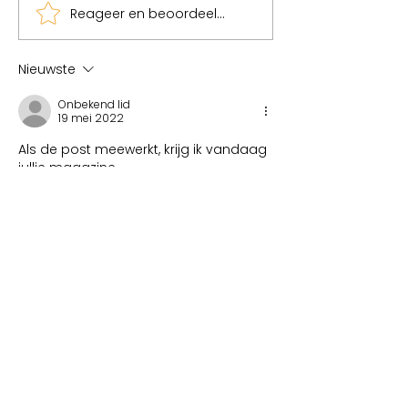
Reageer en beoordeel...
JanGrietje, unieke
'Lewy Body'een
sprekers met een
bijzondere vorm
boodschap!
dementie
Nieuwste
Onbekend lid
19 mei 2022
Als de post meewerkt, krijg ik vandaag 
jullie magazine.....
Ooooooo, ik kijk er zo naar uit 🥰🥰🥰🥰
Like
Links
Husmuseum Kåråsen
Ateljé
Kåråsen
Galleri
Kåråsen