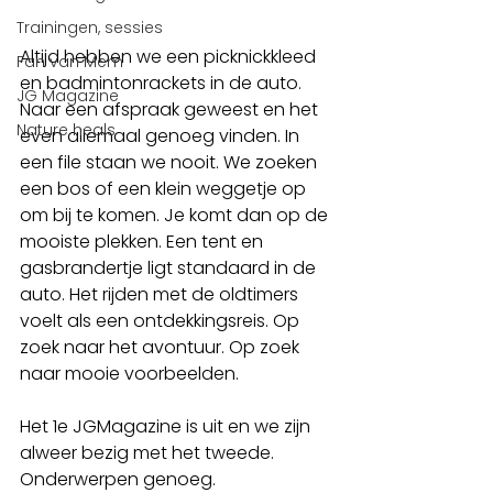
Trainingen, sessies
Altijd hebben we een picknickkleed 
Fan van Mem
en badmintonrackets in de auto. 
JG Magazine
Naar een afspraak geweest en het 
Nature heals
even allemaal genoeg vinden. In 
een file staan we nooit. We zoeken 
een bos of een klein weggetje op 
om bij te komen. Je komt dan op de 
mooiste plekken. Een tent en 
gasbrandertje ligt standaard in de 
auto. Het rijden met de oldtimers 
voelt als een ontdekkingsreis. Op 
zoek naar het avontuur. Op zoek 
naar mooie voorbeelden. 
Het 1e JGMagazine is uit en we zijn 
alweer bezig met het tweede. 
Onderwerpen genoeg. 