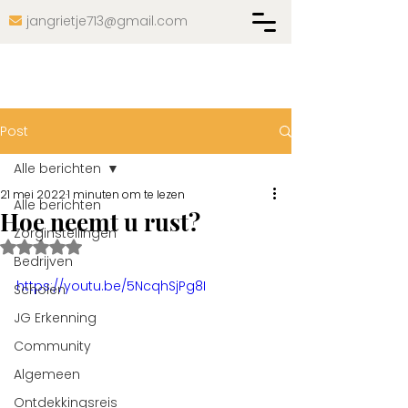
jangrietje713@gmail.com

Post
Alle berichten
21 mei 2022
1 minuten om te lezen
Alle berichten
Hoe neemt u rust?
Zorginstellingen
Beoordeeld met NaN uit 5 sterren.
Bedrijven
https://youtu.be/5NcqhSjPg8I
Scholen
JG Erkenning
Community
Algemeen
Ontdekkingsreis