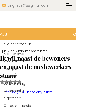
jangrietje713@gmail.com

Post
Alle berichten
11 jun 2022
2 minuten om te lezen
Alle berichten
Ik wil naast de bewoners
Zorginstellingen
en naast de medewerkers
Bedrijven
staan!
Scholen
Beoordeeld met NaN uit 5 sterren.
JG Erkenning
Community
https://youtu.be/cIcnyI231oY
Algemeen
Ontdekkingsreis