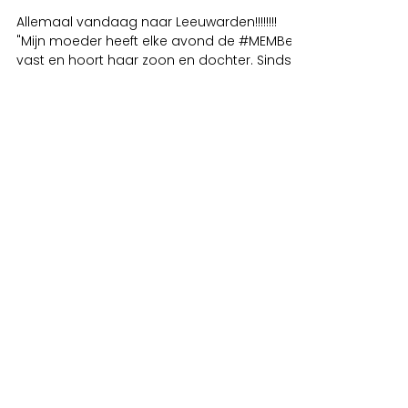
Allemaal vandaag naar Leeuwarden!!!!!!!!
"Mijn moeder heeft elke avond de #MEMBear
vast en hoort haar zoon en dochter. Sinds
de tijd dat...
Links
Husmuseum Kåråsen
Ateljé
Kåråsen
Galleri
Kåråsen
JG Magazine
About us
Blog
Contact