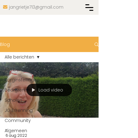
jangrietje713@gmail.com

Blog
Alle berichten
Alle berichten
Zorginstellingen
Load video
Bedrijven
Scholen
JG Erkenning
Community
-
Algemeen
6 aug 2022