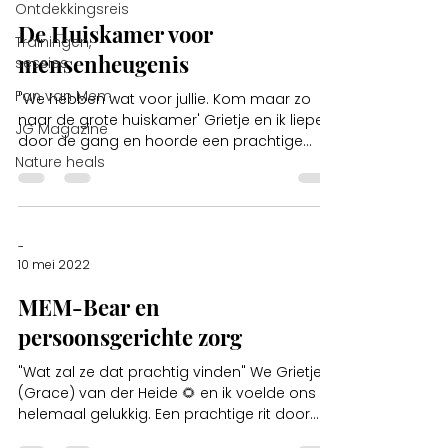
Ontdekkingsreis
De Huiskamer voor
Trainingen,
mensenheugenis
sessies
Fan van Mem
"We hebben wat voor jullie. Kom maar zo
naar de grote huiskamer' Grietje en ik liepen
JG Magazine
door de gang en hoorde een prachtige
Nature heals
vrouwen en...
-
10 mei 2022
MEM-Bear en
persoonsgerichte zorg
"Wat zal ze dat prachtig vinden" We Grietje
(Grace) van der Heide 🌻 en ik voelde ons
helemaal gelukkig. Een prachtige rit door...