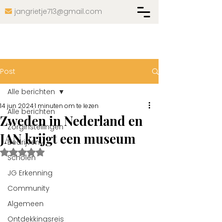
jangrietje713@gmail.com

Post
Alle berichten
14 jun 2024
1 minuten om te lezen
Alle berichten
Zweden in Nederland en
Zorginstellingen
JAN krijgt een museum
Bedrijven
Beoordeeld met NaN uit 5 sterren.
Scholen
JG Erkenning
Community
Algemeen
Ontdekkingsreis