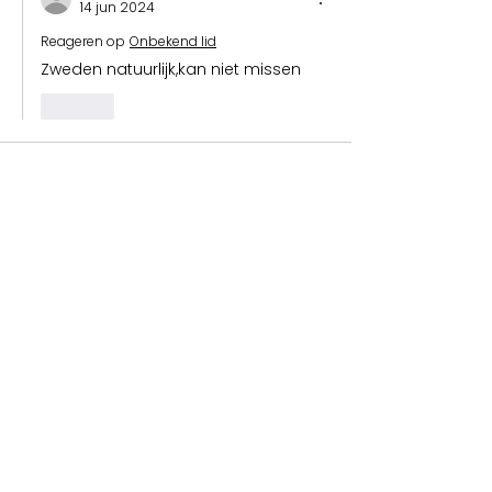
14 jun 2024
Reageren op
Onbekend lid
Zweden natuurlijk,kan niet missen
Like
Onbekend lid
14 jun 2024
Zeg dat wel Ans, Jan en Grietje weten 
het perfect te vinden ,de neus is er 
helemaal op afgesteld om dat mooie 
te vinden. maar zou er in Zweden voor 
ons nog wat zijn te vinden? 
Like
Onbekend lid
14 jun 2024
Reageren op
Onbekend lid
Vast wel,rust,ruimte en misschien 