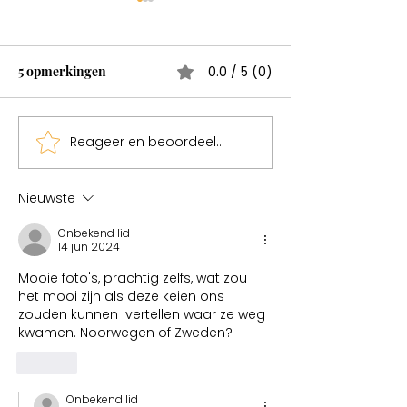
Wonderen bestaan
Test
5 opmerkingen
0.0 / 5 (0)
Reageer en beoordeel...
Sweden een mag
Nieuwste
Onbekend lid
14 jun 2024
Mooie foto's, prachtig zelfs, wat zou 
het mooi zijn als deze keien ons 
zouden kunnen  vertellen waar ze weg 
kwamen. Noorwegen of Zweden?
Like
Onbekend lid