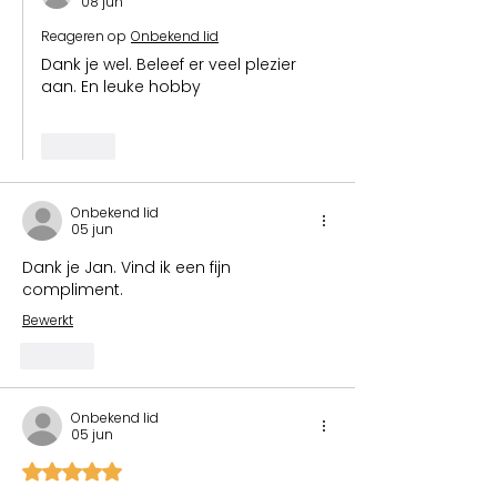
08 jun
Reageren op
Onbekend lid
Dank je wel. Beleef er veel plezier 
aan. En leuke hobby
Like
Onbekend lid
05 jun
Dank je Jan. Vind ik een fijn 
compliment.
Bewerkt
Like
Onbekend lid
05 jun
Beoordeeld met 5 uit 5 sterren.