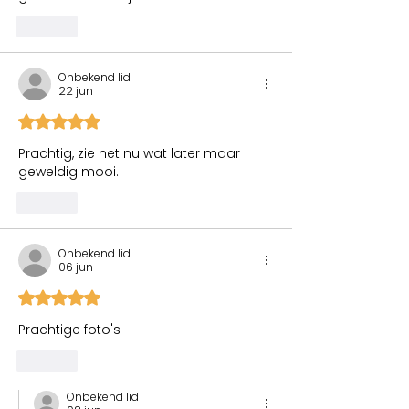
Like
Onbekend lid
22 jun
Beoordeeld met 5 uit 5 sterren.
Prachtig, zie het nu wat later maar 
geweldig mooi.
Like
Onbekend lid
06 jun
Beoordeeld met 5 uit 5 sterren.
Prachtige foto's 
Like
Onbekend lid