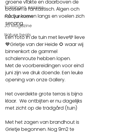
groene vlakte en daarboven de 
Trainingen, sessies
bossen is fantastisch. Älgen och 
Rådjur komen langs en voelen zich 
Fan van Mem
senang.
JG Magazine
Nature heals
Een foto in de tuin met lieve🩵 lieve
💙Grietje van der Heide 🌻 waar wij 
binnenkort de gammel 
schalenroute hebben lopen. 
Met de voorbereidingen voor eind 
juni zijn we druk doende. Een leuke 
opening van onze Gallery.
Het overdekte grote terras is bijna 
klaar.  We ontbijten er nu dagelijks  
met zicht op de trädgård (tuin)
Met het zagen van brandhout is 
Grietje begonnen. Nog 9m2 te 