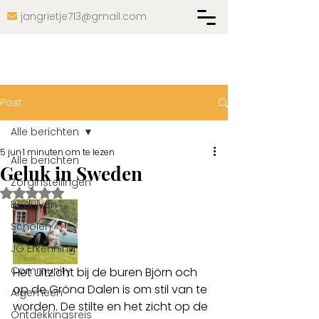
jangrietje713@gmail.com

Post
Alle berichten
5 jun
1 minuten om te lezen
Alle berichten
Geluk in Sweden
Zorginstellingen
Beoordeeld met NaN uit 5 sterren.
Bedrijven
Scholen
JG Erkenning
Community
Het uitzicht bij de buren Björn och  
op de Gröna Dalen is om stil van te 
Algemeen
worden. De stilte en het zicht op de 
Ontdekkingsreis