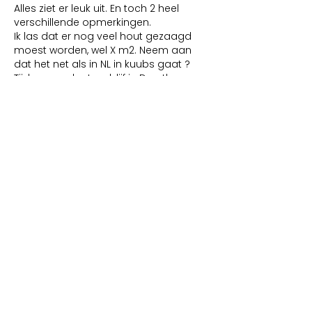
Alles ziet er leuk uit. En toch 2 heel 
verschillende opmerkingen.
Ik las dat er nog veel hout gezaagd 
moest worden, wel X m2. Neem aan 
dat het net als in NL in kuubs gaat ?
Tijdens een kort verblijf in Drenthe - 
incluis het toch wel verrommelde 
gebied aan de Brugstraat, las ik 
ergens, eerlijk gezegd weet ik niet 
meer precies waarin,  jullie 
fantastische Citroën snoek met 
Zweeds kenteken en een lyrische 
beschrijving.
Ga dat opzoeken om toch nog…
Meer tonen
Bewerkt
Like
Onbekend lid
05 jun