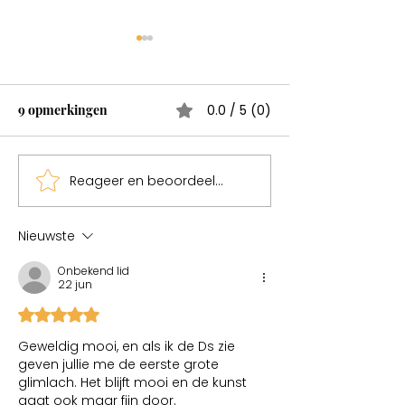
9 opmerkingen
0.0 / 5 (0)
Reageer en beoordeel...
Sweden een magisch land
Afscheid nemen
liefdevolle mooi
Nieuwste
Onbekend lid
22 jun
Beoordeeld met 5 uit 5 sterren.
Geweldig mooi, en als ik de Ds zie 
geven jullie me de eerste grote 
glimlach. Het blijft mooi en de kunst 
gaat ook maar fijn door.