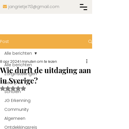
jangrietje713@gmail.com

Post
Alle berichten
8 apr 2024
1 minuten om te lezen
Alle berichten
Wie durft de uitdaging aan
Zorginstellingen
in Sverige?
Bedrijven
Beoordeeld met NaN uit 5 sterren.
Scholen
JG Erkenning
Community
Algemeen
Ontdekkingsreis