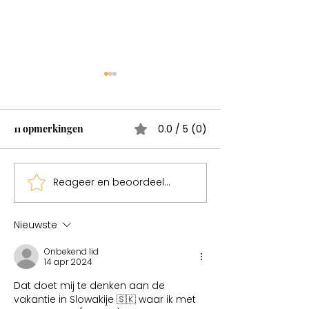
Wonderen bestaan
Test
11 opmerkingen
0.0 / 5 (0)
Reageer en beoordeel...
Sweden een mag
Nieuwste
Onbekend lid
14 apr 2024
Dat doet mij te denken aan de 
vakantie in Slowakije 🇸🇰 waar ik met 