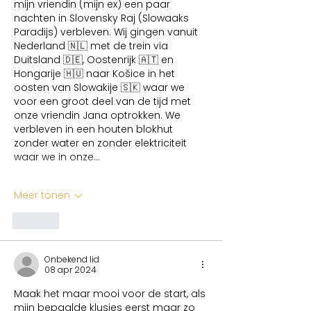
mijn vriendin (mijn ex) een paar 
nachten in Slovensky Raj (Slowaaks 
Paradijs) verbleven. Wij gingen vanuit 
Nederland 🇳🇱 met de trein via 
Duitsland 🇩🇪, Oostenrijk 🇦🇹 en 
Hongarije 🇭🇺 naar Košice in het 
oosten van Slowakije 🇸🇰 waar we 
voor een groot deel van de tijd met 
onze vriendin Jana optrokken. We 
verbleven in een houten blokhut 
zonder water en zonder elektriciteit 
waar we in onze…
Meer tonen
Like
Onbekend lid
08 apr 2024
Maak het maar mooi voor de start, als 
mijn bepaalde klusjes eerst maar zo 