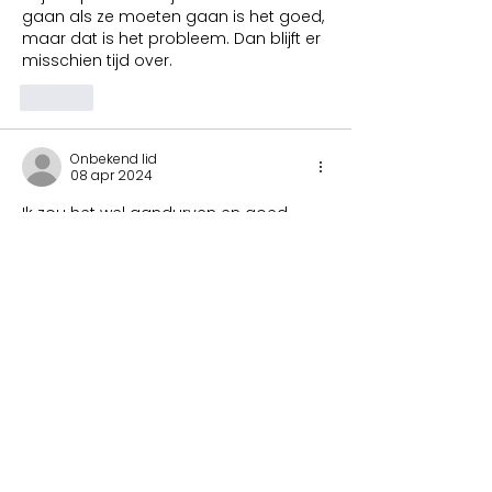
gaan als ze moeten gaan is het goed, 
maar dat is het probleem. Dan blijft er 
misschien tijd over.
Like
Onbekend lid
08 apr 2024
Ik zou het wel aandurven en goed 
voor mij zijn. Het ziet er mooi uit! 
Like
Onbekend lid
08 apr 2024
Reageren op
Onbekend lid
Gaaf dat je dit zou aandurven. Het 
is hier prachtig. Onze 1e dame komt 
in juli en deze kijkt er nu al naar uit. 
Het gaat dan een prachtige week 
worden. Als jij echt wil komen 