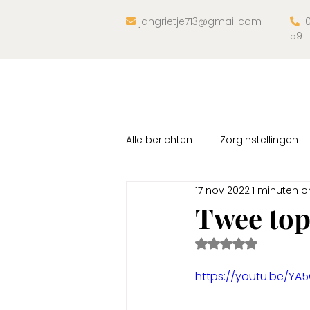
jangrietje713@gmail.com
0


59
Alle berichten
Zorginstellingen
17 nov 2022
1 minuten o
Ontdekkingsreis
Trainingen
Twee top
Beoordeeld met Na
https://youtu.be/YA