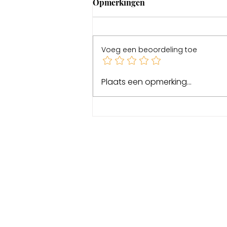
Opmerkingen
Voeg een beoordeling toe
Geluk in Sweden
Plaats een opmerking...
Links
Husmuseum Kåråsen
Ateljé
Kåråsen