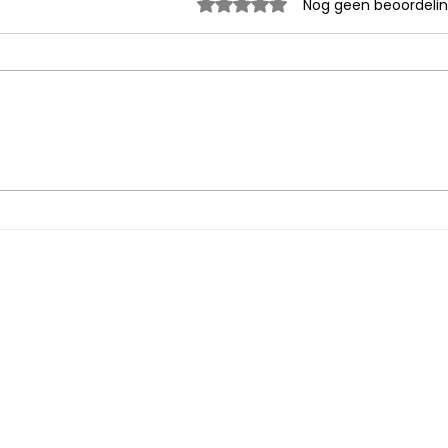
Beoordeeld met 0 uit 5 sterr
Nog geen beoordeli
Test
Swed
Service
Algemene Voorwaarden
Privacy Statement