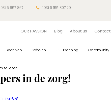
031 6 557 867
0031 6 155 807 20

OUR PASSION
Blog
About us
Contact
Bedrijven
Scholen
JG Erkenning
Community
m te lezen
, sessies
Fan van Mem
JG Magazine
Nature hea
pers in de zorg!
N uit 5 sterren.
5CJTSP678