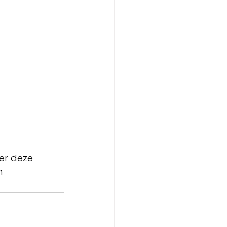
er deze 
n 