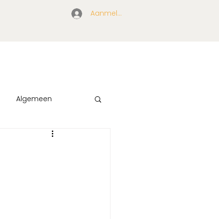
Aanmelden/ inloggen
Algemeen
ls