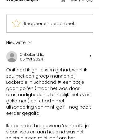
Wonderen bestaan
Reageer en beoordeel...
Sweden een mag
Nieuwste
Onbekend lid
05 mrt 2024
Ooit had ik golflessen gehad, want ik 
zou met een groep mannen bij 
Lockerbie in Schotland 🏴󠁧󠁢󠁳󠁣󠁴󠁿 een potje 
gaan golfen (maar het was door 
omstandigheden uiteindelijk niets van 
gekomen) en ik had - met 
uitzondering van mini-golf - nog nooit 
eerder gegolfd.
Ik dacht dat het gewoon ‘een balletje’ 
slaan was en aan het eind was het 
zoiets als een mini-golf om het 