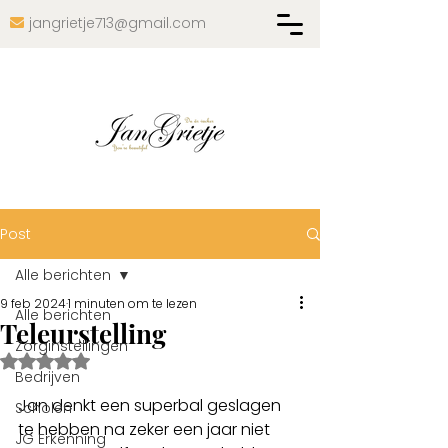
jangrietje713@gmail.com

Post
Alle berichten
9 feb 2024
1 minuten om te lezen
Alle berichten
Teleurstelling
Zorginstellingen
Beoordeeld met NaN uit 5 sterren.
Bedrijven
Jan denkt een superbal geslagen 
Scholen
te hebben na zeker een jaar niet 
JG Erkenning