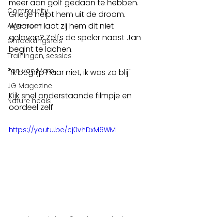
meer aan golf gedaan te hebben. 
Community
Grietje helpt hem uit de droom. 
Waarom laat zij hem dit niet 
Algemeen
geloven? Zelfs de speler naast Jan 
Ontdekkingsreis
begint te lachen.
Trainingen, sessies
Fan van Mem
"Ik begrijp haar niet, ik was zo blij"
JG Magazine
Kijk snel onderstaande filmpje en 
Nature heals
oordeel zelf
https://youtu.be/cj0vhDxM6WM