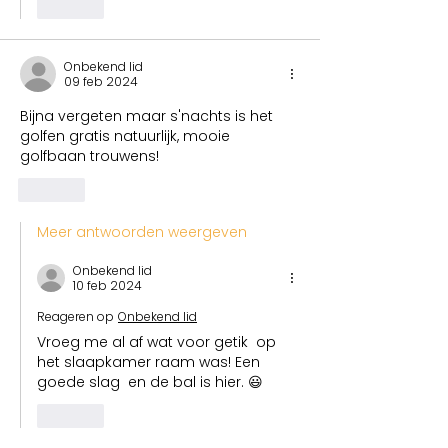
Like
Onbekend lid
09 feb 2024
Bijna vergeten maar s'nachts is het 
golfen gratis natuurlijk, mooie 
golfbaan trouwens!
Like
Meer antwoorden weergeven
Onbekend lid
10 feb 2024
Reageren op
Onbekend lid
Vroeg me al af wat voor getik  op 
het slaapkamer raam was! Een 
goede slag  en de bal is hier. 😃
Like