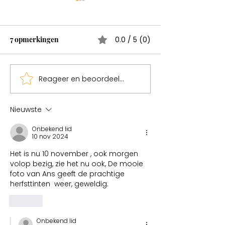
Wonderen bestaan
Test
7 opmerkingen
0.0 / 5 (0)
Reageer en beoordeel...
Sweden een mag
Nieuwste
Onbekend lid
10 nov 2024
Het is nu 10 november , ook morgen 
volop bezig, zie het nu ook, De mooie 
foto van Ans geeft de prachtige 
herfsttinten  weer, geweldig.  
Like
Onbekend lid