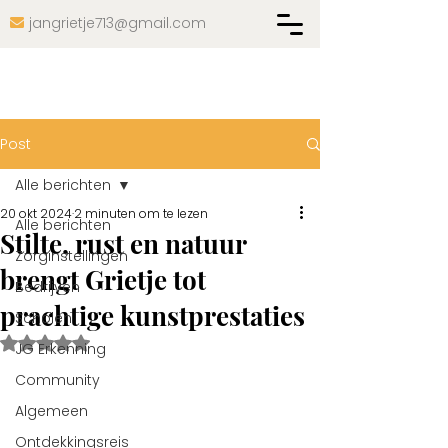
jangrietje713@gmail.com

Post
Alle berichten
20 okt 2024
2 minuten om te lezen
Alle berichten
Stilte, rust en natuur
Zorginstellingen
brengt Grietje tot
Bedrijven
prachtige kunstprestaties
Scholen
Beoordeeld met NaN uit 5 sterren.
JG Erkenning
Community
Algemeen
Ontdekkingsreis