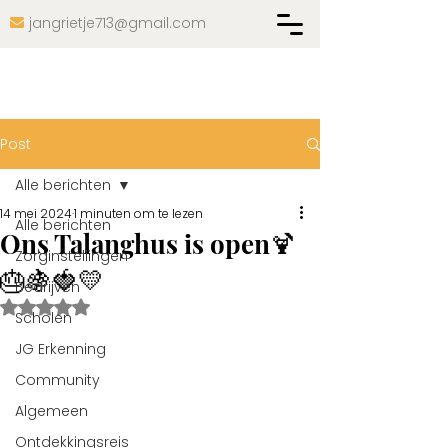
jangrietje713@gmail.com

Post
Alle berichten
14 mei 2024
1 minuten om te lezen
Alle berichten
Ons Talanghus is open🍹
Zorginstellingen
🎂🍇🍓💛
Bedrijven
Beoordeeld met NaN uit 5 sterren.
Scholen
JG Erkenning
Community
Algemeen
Ontdekkingsreis