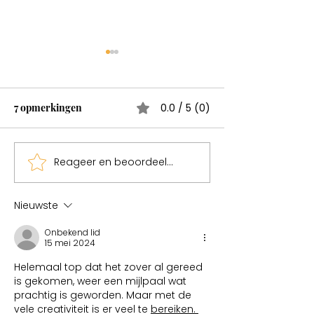
Wonderen bestaan
Test
7 opmerkingen
0.0 / 5 (0)
Reageer en beoordeel...
Sweden een mag
Nieuwste
Onbekend lid
15 mei 2024
Helemaal top dat het zover al gereed 
is gekomen, weer een mijlpaal wat 
prachtig is geworden. Maar met de 
vele creativiteit is er veel te 
bereiken. 