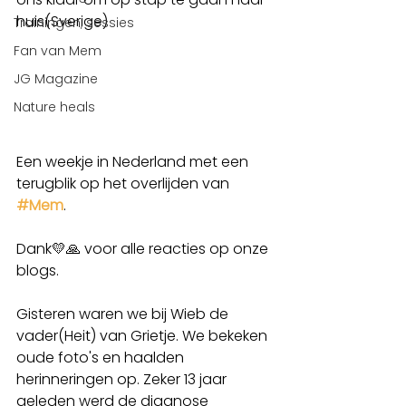
huis(Sverige)
Trainingen, sessies
Fan van Mem
JG Magazine
Nature heals
Een weekje in Nederland met een 
terugblik op het overlijden van 
#Mem
.
Dank💛🙏 voor alle reacties op onze 
blogs.
Gisteren waren we bij Wieb de  
vader(Heit) van Grietje. We bekeken 
oude foto's en haalden 
herinneringen op. Zeker 13 jaar 
geleden werd de diagnose 