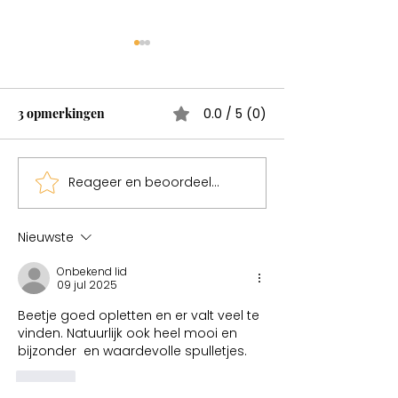
Wonderen bestaan
Test
3 opmerkingen
0.0 / 5 (0)
Reageer en beoordeel...
Sweden een mag
Nieuwste
Onbekend lid
09 jul 2025
Beetje goed opletten en er valt veel te 
vinden. Natuurlijk ook heel mooi en 
bijzonder  en waardevolle spulletjes.
Like