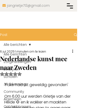
jangrietje713@gmail.com

Post
Alle berichten
6 jul 2025
1 minuten om te lezen
Alle berichten
Nederlandse kunst mee
Zorginstellingen
naar Zweden
Bedrijven
Beoordeeld met NaN uit 5 sterren.
Scholen
JG Erkenning
'Pake had dit geweldig gevonden'
Community
Om 6.00 uur werden Grietje van der 
Algemeen
Heide 🌻 en ik wakker en maakten 
Ontdekkingsreis
ons klaar om op stap te gaan naar 