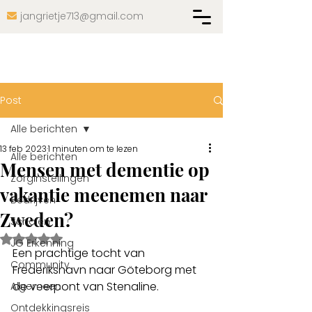
jangrietje713@gmail.com

Post
Alle berichten
13 feb 2023
1 minuten om te lezen
Alle berichten
Mensen met dementie op
Zorginstellingen
vakantie meenemen naar
Bedrijven
Zweden?
Scholen
Beoordeeld met NaN uit 5 sterren.
JG Erkenning
Een prachtige tocht van 
Community
Frederikshavn naar Göteborg met 
de veerpont van Stenaline.
Algemeen
Ontdekkingsreis