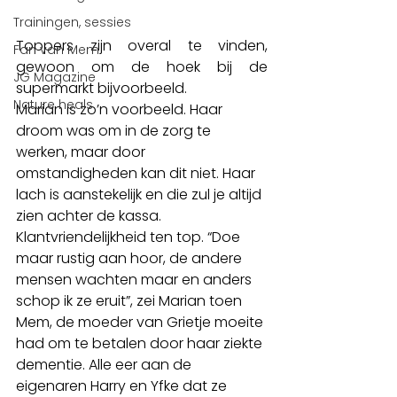
Trainingen, sessies
Toppers zijn overal te vinden, 
Fan van Mem
gewoon om de hoek bij de 
JG Magazine
supermarkt bijvoorbeeld. 
Nature heals
Marian is zo’n voorbeeld. Haar 
droom was om in de zorg te 
werken, maar door 
omstandigheden kan dit niet. Haar 
lach is aanstekelijk en die zul je altijd 
zien achter de kassa. 
Klantvriendelijkheid ten top. “Doe 
maar rustig aan hoor, de andere 
mensen wachten maar en anders 
schop ik ze eruit”, zei Marian toen 
Mem, de moeder van Grietje moeite 
had om te betalen door haar ziekte 
dementie. Alle eer aan de 
eigenaren Harry en Yfke dat ze 