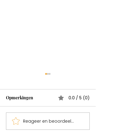
Wonderen bestaan
Test
Opmerkingen
0.0 / 5 (0)
Reageer en beoordeel...
Sweden een mag