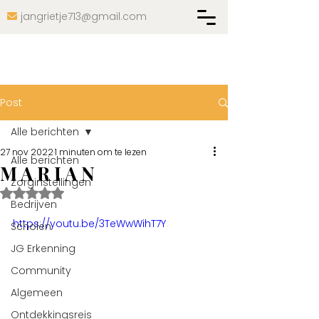
jangrietje713@gmail.com

Post
Alle berichten
27 nov 2022
1 minuten om te lezen
Alle berichten
M A R I A N
Zorginstellingen
Beoordeeld met NaN uit 5 sterren.
Bedrijven
https://youtu.be/3TeWwWihT7Y
Scholen
JG Erkenning
Community
Algemeen
Ontdekkingsreis