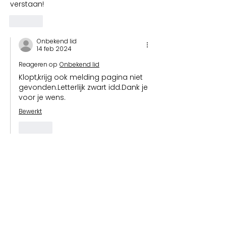
verstaan!
Like
Onbekend lid
14 feb 2024
Reageren op
Onbekend lid
Klopt,krijg ook melding pagina niet 
gevonden.Letterlijk zwart idd.Dank je 
voor je wens.
Bewerkt
Like
Onbekend lid
12 feb 2024
Maar het zwart /wit zien is toch anders 
denk ik. Het zien van een stelling en 
daar een behoorlijk vaste uitspraak 
aan vast te koppelen en niet snel van 
de wijs laten brengen is ook zoiets wat 