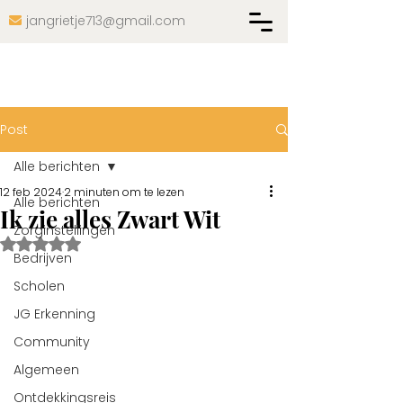
jangrietje713@gmail.com

Post
Alle berichten
12 feb 2024
2 minuten om te lezen
Alle berichten
Ik zie alles Zwart Wit
Zorginstellingen
Beoordeeld met NaN uit 5 sterren.
Bedrijven
Scholen
JG Erkenning
Community
Algemeen
Ontdekkingsreis