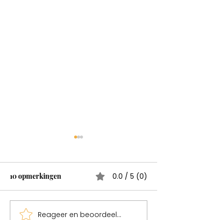
Wonderen bestaan
Test
10 opmerkingen
0.0 / 5 (0)
Reageer en beoordeel...
Sweden een mag