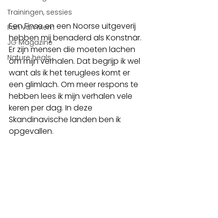
Trainingen, sessies
Een Finse en een Noorse uitgeverij 
Fan van Mem
hebben mij benaderd als Konstnär. 
JG Magazine
Er zijn mensen die moeten lachen 
Nature heals
om mijn verhalen. Dat begrijp ik wel 
want als ik het teruglees komt er 
een glimlach. Om meer respons te 
hebben lees ik mijn verhalen vele 
keren per dag. In deze 
Skandinavische landen ben ik 
opgevallen.