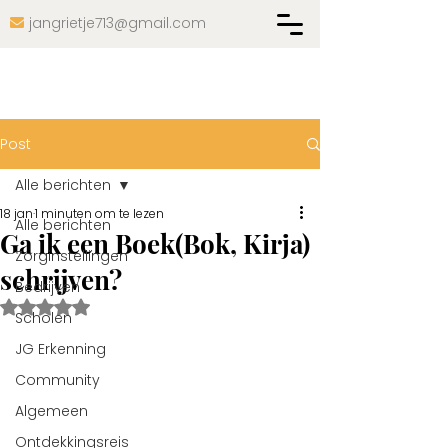
jangrietje713@gmail.com

Post
Alle berichten
18 jan
1 minuten om te lezen
Alle berichten
Ga ik een Boek(Bok, Kirja)
Zorginstellingen
schrijven?
Bedrijven
Beoordeeld met NaN uit 5 sterren.
Scholen
JG Erkenning
Community
Algemeen
Ontdekkingsreis