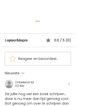
Wonderen bestaan
Test
5 opmerkingen
0.0 / 5 (0)
Reageer en beoordeel...
Sweden een mag
Nieuwste
Onbekend lid
02 feb
Zie jullie nog wel een boek schrijven , 
daar is nu meer dan tijd genoeg voor. 
Stof genoeg om over te schrijven dan 