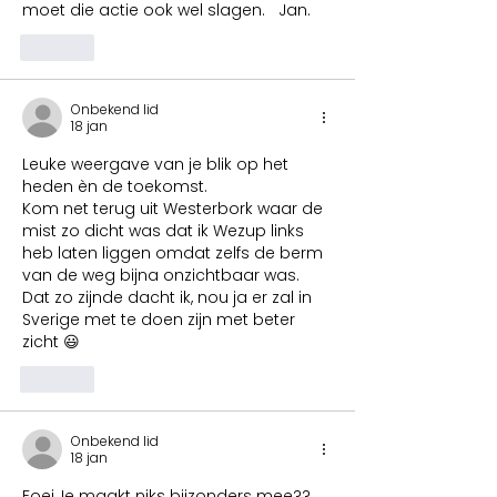
moet die actie ook wel slagen.   Jan.
Like
Onbekend lid
18 jan
Leuke weergave van je blik op het 
heden èn de toekomst.
Kom net terug uit Westerbork waar de 
mist zo dicht was dat ik Wezup links 
heb laten liggen omdat zelfs de berm 
van de weg bijna onzichtbaar was. 
Dat zo zijnde dacht ik, nou ja er zal in 
Sverige met te doen zijn met beter 
zicht 😃
Like
Onbekend lid
18 jan
Foei,Je maakt niks bijzonders mee??