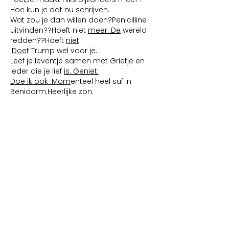
Hoe kun je dat nu schrijven.
Wat zou je dan willen doen?Penicilline 
uitvinden??Hoeft niet 
meer .De
 wereld 
redden??Hoeft 
niet
.
Doe
t Trump wel voor je.
Leef je leventje samen met Grietje en 
ieder die je lief 
is. Geniet.
Doe ik ook .Mom
enteel heel suf in 
Benidorm.Heerlijke zon.