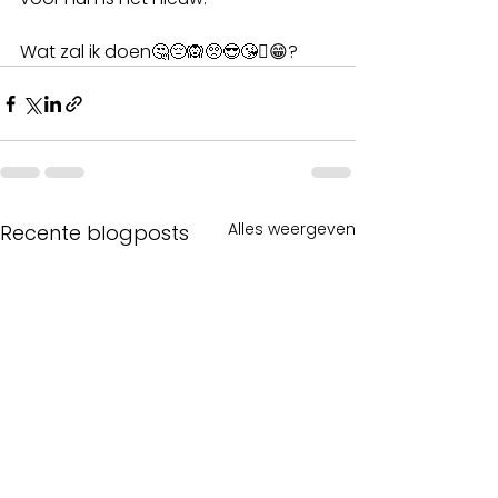
Wat zal ik doen🤔😔🙉🥺😎😘🫩😁?
Alles weergeven
Recente blogposts