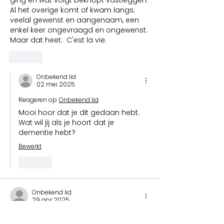
ging en wat volgt beknopt vastleggen. 
Al het overige komt of kwam langs; 
veelal gewenst en aangenaam, een 
enkel keer ongevraagd en ongewenst. 
Maar dat heet:  C'est la vie.   
Like
Onbekend lid
02 mei 2025
Reageren op
Onbekend lid
Mooi hoor dat je dit gedaan hebt. 
Wat wil jij als je hoort dat je 
dementie hebt?
Bewerkt
Like
Onbekend lid
29 apr 2025
Beoordeeld met 5 uit 5 sterren.