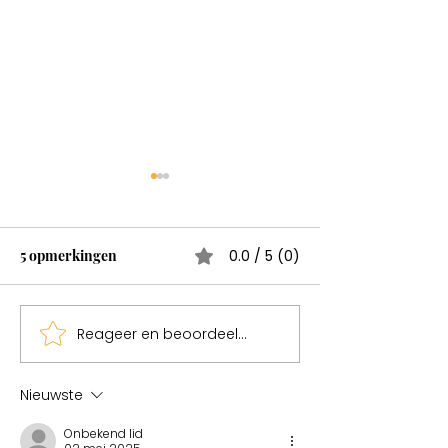
Wonderen bestaan
Test
5 opmerkingen
0.0 / 5 (0)
Reageer en beoordeel...
Sweden een mag
Nieuwste
Onbekend lid