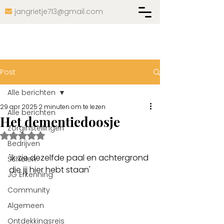
jangrietje713@gmail.com

Post
Alle berichten
29 apr 2025
2 minuten om te lezen
Alle berichten
Het dementiedoosje
Zorginstellingen
Beoordeeld met NaN uit 5 sterren.
Bedrijven
'ik zie dezelfde paal en achtergrond 
Scholen
die jij hier hebt staan'
JG Erkenning
Community
Algemeen
Ontdekkingsreis