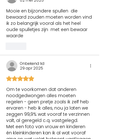
02 mei 2025
Mooie en bijzondere spullen  die 
bewaard zouden moeten worden vind 
ik zo belangrijk vooral als het heel 
oude spulletjes zijn  met een bewaar 
waarde
Like
Onbekend lid
29 apr 2025
Beoordeeld met 5 uit 5 sterren.
Om te voorkomen dat anderen 
noodgedwongen alles moeten 
regelen - geen pretje zoals ik zelf heb 
ervaren - heb ik alles, nou ja laten we 
zeggen 99,9% wat vooraf te verzinnen 
valt, al geregeld c.q. vastgelegd. 
Met een foto van vrouw en kinderen 
én kleinkinderen kan ik al wat vooraf 