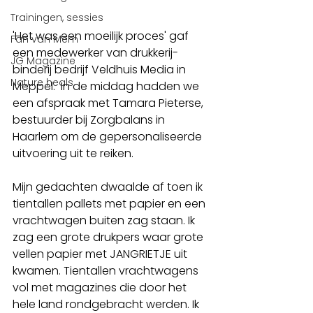
Trainingen, sessies
'Het was een moeilijk proces' gaf 
Fan van Mem
een medewerker van drukkerij-
JG Magazine
binderij bedrijf Veldhuis Media in 
Nature heals
Meppel.  In de middag hadden we 
een afspraak met Tamara Pieterse, 
bestuurder bij Zorgbalans in 
Haarlem om de gepersonaliseerde 
uitvoering uit te reiken.
Mijn gedachten dwaalde af toen ik 
tientallen pallets met papier en een 
vrachtwagen buiten zag staan. Ik 
zag een grote drukpers waar grote 
vellen papier met JANGRIETJE uit 
kwamen. Tientallen vrachtwagens 
vol met magazines die door het 
hele land rondgebracht werden. Ik 