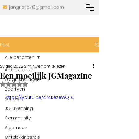
jangrietje713@gmail.com

Post
Alle berichten
23 dec 2022
2 minuten om te lezen
Alle berichten
Een moeilijk JGMagazine
Zorginstellingen
Beoordeeld met NaN uit 5 sterren.
Bedrijven
https://youtu.be/474KezeWQ-Q
Scholen
JG Erkenning
Community
Algemeen
Ontdekkingsreis