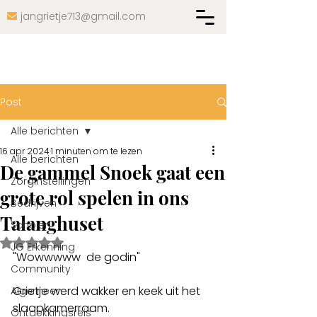
jangrietje713@gmail.com

Post
Alle berichten
16 apr 2024
1 minuten om te lezen
Alle berichten
De gammel Snoek gaat een
Zorginstellingen
grote rol spelen in ons
Bedrijven
Talanghuset
Scholen
Beoordeeld met NaN uit 5 sterren.
JG Erkenning
"Wowwwww  de godin"
Community
Grietje werd wakker en keek uit het 
Algemeen
slaapkamerraam. 
Ontdekkingsreis