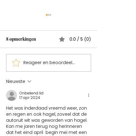
Wonderen bestaan
Test
8 opmerkingen
0.0 / 5 (0)
Reageer en beoordeel...
Sweden een mag
Nieuwste
Onbekend lid
17 apr 2024
Het was inderdaad vreemd weer, zon  
en regen en ook hagel, zoveel dat de 
autoruit wit was geworden van hagel. 
Kan me jaren terug nog herinneren 
dat het eind april  begin mei met een 