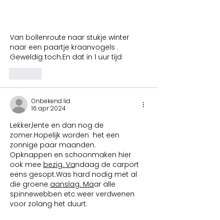
Van bollenroute naar stukje winter 
naar een paartje kraanvogels .
Geweldig toch.En dat in 1 uur tijd
Like
Onbekend lid
16 apr 2024
Lekker,lente en dan nog de 
zomer.Hopelijk worden  het een 
zonnige paar maanden.
Opknappen en schoonmaken hier 
ook mee 
bezig. Va
ndaag de carport 
eens gesopt.Was hard nodig met al 
die groene 
aanslag. Ma
ar alle 
spinnewebben etc weer verdwenen 
voor zolang het duurt.