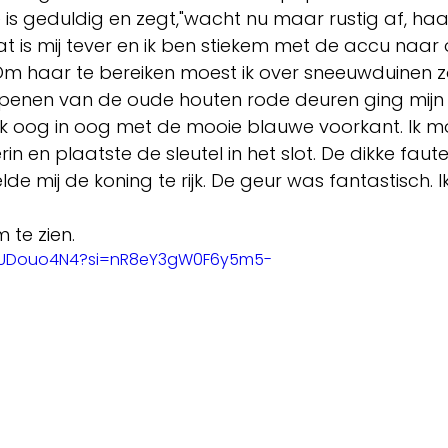
e is geduldig en zegt,"wacht nu maar rustig af, haar
Dat is mij tever en ik ben stiekem met de accu naar
Om haar te bereiken moest ik over sneeuwduinen 
openen van de oude houten rode deuren ging mijn h
ik oog in oog met de mooie blauwe voorkant. Ik m
n en plaatste de sleutel in het slot. De dikke faute
lde mij de koning te rijk. De geur was fantastisch. 
m te zien.
nEUDouo4N4?si=nR8eY3gW0F6y5m5-