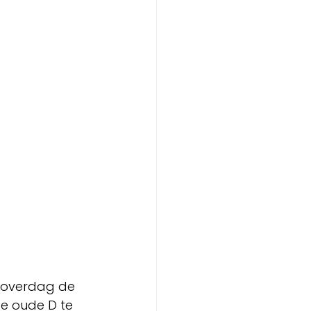
n overdag de 
de oude D te 