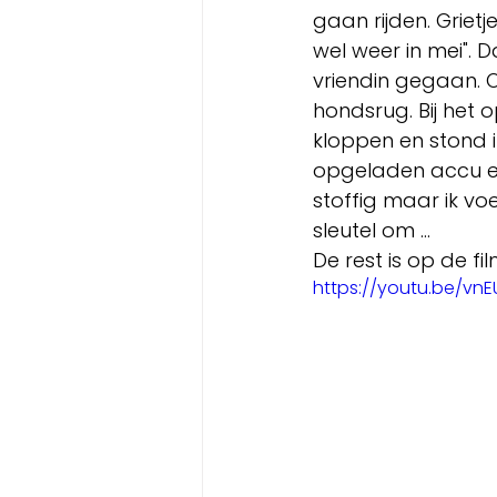
gaan rijden. Grietj
wel weer in mei". 
vriendin gegaan. 
hondsrug. Bij het 
kloppen en stond 
opgeladen accu eri
stoffig maar ik voe
sleutel om ...
De rest is op de fil
https://youtu.be/v