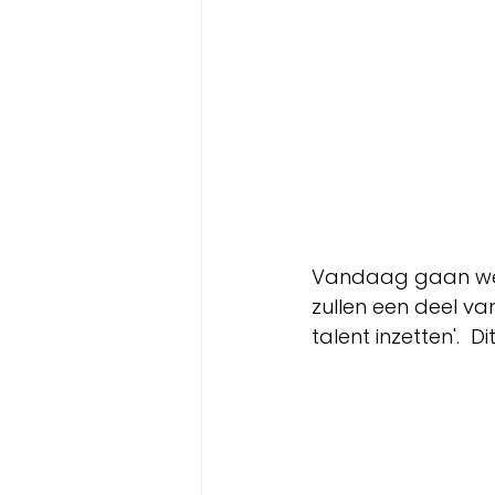
Vandaag gaan we v
zullen een deel va
talent inzetten'.  