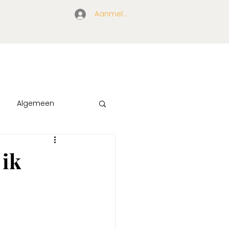
Aanmelden/ inloggen
Algemeen
ls
 ik