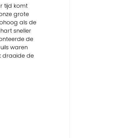
 tijd komt 
 onze grote 
zohoog als de 
art sneller 
onteerde de 
uils waren 
Ik draaide de 