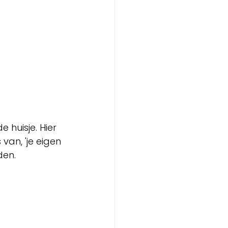
uisje. Hier 
van, 'je eigen 
den. 