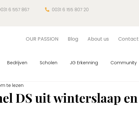
031 6 557 867
0031 6 155 807 20

OUR PASSION
Blog
About us
Contact
Bedrijven
Scholen
JG Erkenning
Community
om te lezen
, sessies
Fan van Mem
JG Magazine
Nature hea
l DS uit winterslaap en
N uit 5 sterren.