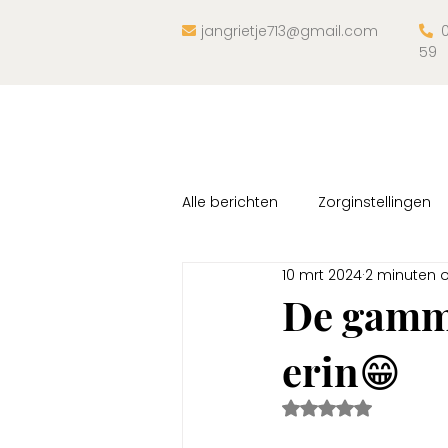
jangrietje713@gmail.com
0


59
Alle berichten
Zorginstellingen
10 mrt 2024
2 minuten 
Ontdekkingsreis
Trainingen
De gamme
erin😁
Beoordeeld met Na