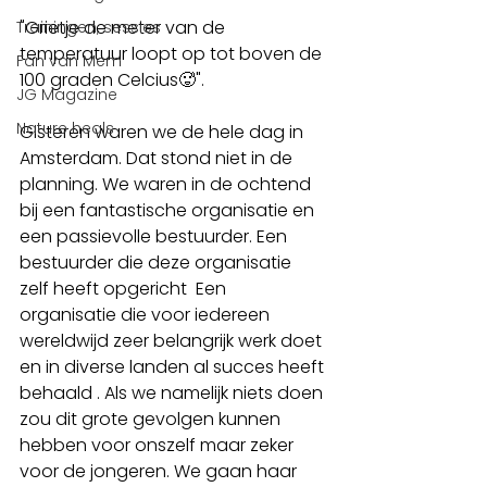
"Grietje de meter van de 
Trainingen, sessies
temperatuur loopt op tot boven de 
Fan van Mem
100 graden Celcius🥵".
JG Magazine
Nature heals
Gisteren waren we de hele dag in 
Amsterdam. Dat stond niet in de 
planning. We waren in de ochtend 
bij een fantastische organisatie en 
een passievolle bestuurder. Een 
bestuurder die deze organisatie 
zelf heeft opgericht  Een 
organisatie die voor iedereen 
wereldwijd zeer belangrijk werk doet 
en in diverse landen al succes heeft 
behaald . Als we namelijk niets doen 
zou dit grote gevolgen kunnen 
hebben voor onszelf maar zeker 
voor de jongeren. We gaan haar 