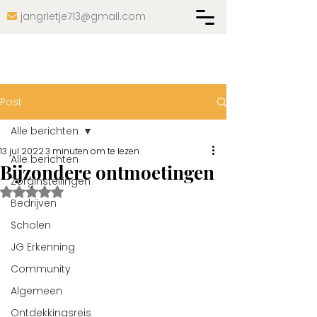
jangrietje713@gmail.com

Post
Alle berichten
13 jul 2022
3 minuten om te lezen
Alle berichten
Bijzondere ontmoetingen
Zorginstellingen
Beoordeeld met NaN uit 5 sterren.
Bedrijven
Scholen
JG Erkenning
Community
Algemeen
Ontdekkingsreis