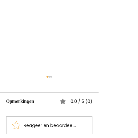
Opmerkingen
0.0 / 5 (0)
Reageer en beoordeel...
JanGrietje, unieke
Een prachtige
sprekers met een
dagvoorzitter i