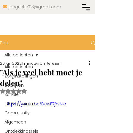
jangrietje713@gmail.com

Post
Alle berichten
20 jan 2022
1 minuten om te lezen
Alle berichten
"Als je veel hebt moet je
Zorginstellingen
delen"
Bedrijven
Beoordeeld met NaN uit 5 sterren.
Scholen
JG Erkenning
https://youtu.be/DewF7jYvNIo
Community
Algemeen
Ontdekkingsreis