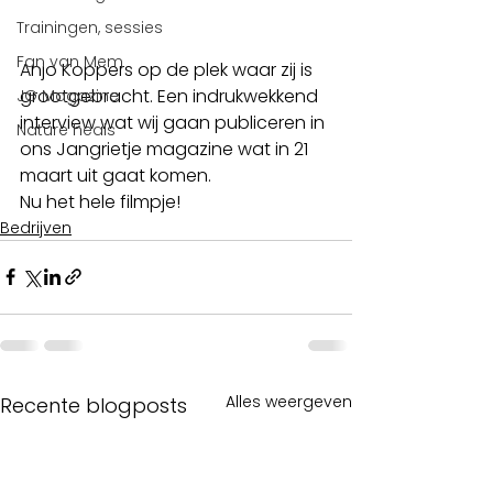
Trainingen, sessies
Fan van Mem
Anjo Koppers op de plek waar zij is 
grootgebracht. Een indrukwekkend 
JG Magazine
interview wat wij gaan publiceren in 
Nature heals
ons Jangrietje magazine wat in 21 
maart uit gaat komen.
Nu het hele filmpje! 
Bedrijven
Alles weergeven
Recente blogposts