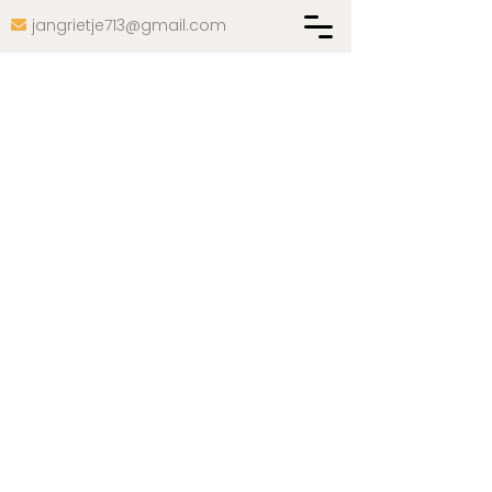
jangrietje713@gmail.com

Links
Husmuseum Kåråsen
Ateljé
Kåråsen