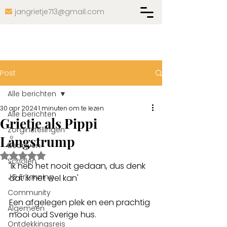
jangrietje713@gmail.com

Post
Alle berichten
30 apr 2024
1 minuten om te lezen
Alle berichten
Grietje als Pippi
Zorginstellingen
Långstrump
Bedrijven
Beoordeeld met NaN uit 5 sterren.
Scholen
'Ik heb het nooit gedaan, dus denk 
JG Erkenning
dat ik het wel kan'
Community
Een afgelegen plek en een prachtig 
Algemeen
mooi oud Sverige hus. 
Ontdekkingsreis