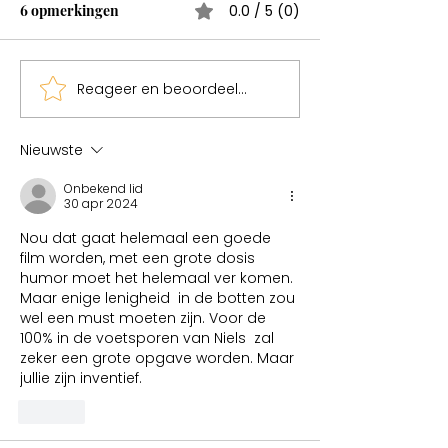
6 opmerkingen
0.0 / 5 (0)
Reageer en beoordeel...
Sweden een mag
Nieuwste
Onbekend lid
30 apr 2024
Nou dat gaat helemaal een goede 
film worden, met een grote dosis 
humor moet het helemaal ver komen. 
Maar enige lenigheid  in de botten zou 
wel een must moeten zijn. Voor de 
100% in de voetsporen van Niels  zal 
zeker een grote opgave worden. Maar 
jullie zijn inventief.
Like